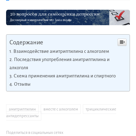
Содержание
Взаимодействие амитриптилина с алкоголем
Последствия употребления амитриптилина и
алкоголя
Схема применения амитриптилина и спиртного
Отзывы
амитриптилин
,
вместе с алкоголем
,
трициклические
антидепрессанты
Поделиться в социальных сетях