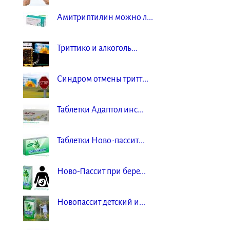
Амитриптилин можно л...
Триттико и алкоголь...
Синдром отмены тритт...
Таблетки Адаптол инс...
Таблетки Ново-пассит...
Ново-Пассит при бере...
Новопассит детский и...