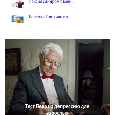
Паксил синдром отмен...
Таблетки Триттико ин...
Шкала Занга для самооценки
тревоги